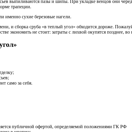
сьев выпиливаются пазы и шипы. При укладке венцов они черед
форме трапеции.
и именно сухие березовые нагели.
ни, и сборка сруба «в теплый угол» обходится дороже. Пожалуй,
стве экономить не стоит: затраты с лихвой окупятся позднее, во
угол»
тделку;
сьев;
ит само за себя.
ляется публичной офертой, определяемой положениями ГК РФ
дома в ипотеку