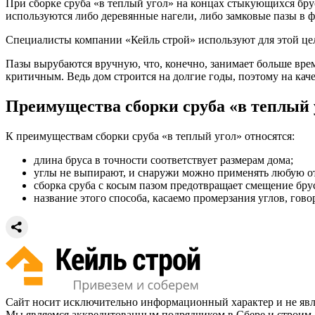
При сборке сруба «в теплый угол» на концах стыкующихся бру
используются либо деревянные нагели, либо замковые пазы в 
Специалисты компании «Кейль строй» используют для этой цел
Пазы вырубаются вручную, что, конечно, занимает больше време
критичным. Ведь дом строится на долгие годы, поэтому на каче
Преимущества сборки сруба «в теплый 
К преимуществам сборки сруба «в теплый угол» относятся:
длина бруса в точности соответствует размерам дома;
углы не выпирают, и снаружи можно применять любую о
сборка сруба с косым пазом предотвращает смещение бру
название этого способа, касаемо промерзания углов, говор
Сайт носит исключительно информационный характер и не яв
Мы являемся аккредитованным подрядчиком в Сбере и строим 