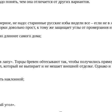
до понять, чем она отличается от других вариантов.
ерное, не надо: старинные русские избы видели все – если не в 
ки довольно прост, к тому же защищает углы от промерзания и в
но длиннее самого дома;
 лапу». Торцы бревен обтесывают так, чтобы получились прямоу
л, который не выпирает и не мешает внешней отделке. Однако и 
уть наклонной;
ый угол».