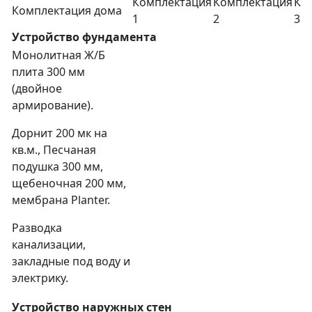
Комплектация
Комплектация
Ко
Комплектация дома
1
2
3
Устройство фундамента
Монолитная Ж/Б
плита 300 мм
(двойное
армирование).
Дорнит 200 мк на
кв.м., Песчаная
подушка 300 мм,
щебеночная 200 мм,
мембрана Planter.
Разводка
канализации,
закладные под воду и
электрику.
Устройство наружных стен